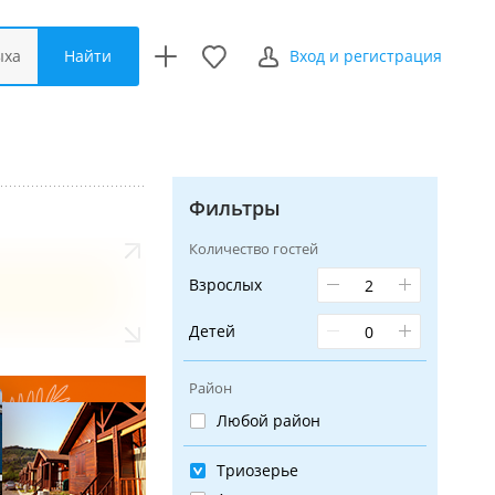
Найти
ыха
Вход и регистрация
Фильтры
Количество гостей
Взрослых
Детей
Район
Любой район
Триозерье