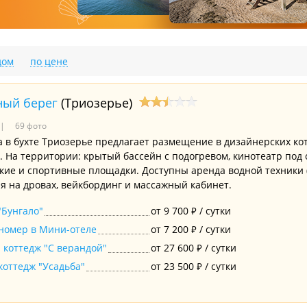
дом
по цене
ный берег
(Триозерье)
69 фото
а в бухте Триозерье предлагает размещение в дизайнерских ко
. На территории: крытый бассейн с подогревом, кинотеатр под
ские и спортивные площадки. Доступны аренда водной техники (
ня на дровах, вейкбординг и массажный кабинет.
"Бунгало"
от 9 700
/ сутки
₽
номер в Мини-отеле
от 7 200
/ сутки
₽
 коттедж "С верандой"
от 27 600
/ сутки
₽
коттедж "Усадьба"
от 23 500
/ сутки
₽