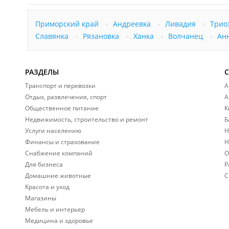
Приморский край
Андреевка
Ливадия
Трио
Славянка
Рязановка
Ханка
Волчанец
Ан
РАЗДЕЛЫ
Транспорт и перевозки
А
Отдых, развлечения, спорт
А
Общественное питание
К
Недвижимость, строительство и ремонт
Б
Услуги населению
Н
Финансы и страхование
Н
Снабжение компаний
О
Для бизнеса
Р
Домашние животные
С
Красота и уход
Магазины
Мебель и интерьер
Медицина и здоровье