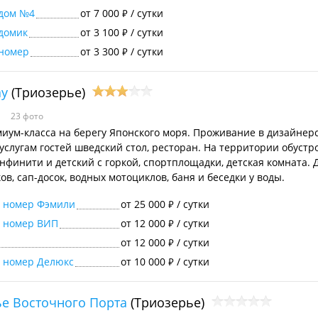
 дом №4
от 7 000
/ сутки
₽
домик
от 3 100
/ сутки
₽
 номер
от 3 300
/ сутки
₽
ay
(Триозерье)
23 фото
иум-класса на берегу Японского моря. Проживание в дизайнер
 услугам гостей шведский стол, ресторан. На территории обуст
нфинити и детский с горкой, спортплощадки, детская комната.
ов, сап-досок, водных мотоциклов, баня и беседки у воды.
й номер Фэмили
от 25 000
/ сутки
₽
й номер ВИП
от 12 000
/ сутки
₽
от 12 000
/ сутки
₽
 номер Делюкс
от 10 000
/ сутки
₽
е Восточного Порта
(Триозерье)