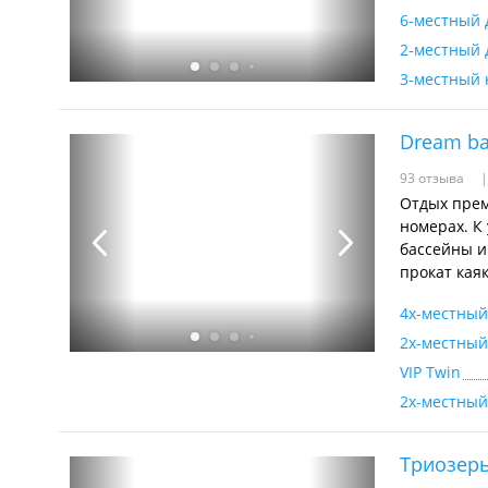
6-местный
2-местный 
3-местный
Dream b
93 отзыва
Отдых прем
номерах. К
бассейны и
прокат каяк
4х-местны
2х-местны
VIP Twin
2х-местный
Триозерь