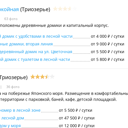
окойная
(Триозерье)
63 фото
сположены деревянные домики и капитальный корпус.
й домик с удобствами в лесной части
от 4 000
/ сутки
₽
ные домики, вторая линия
от 9 000
/ сутки
₽
деревянный домик на ул. Цветочная
от 5 500
/ сутки
₽
ый домик с туалетом в лесной части
от 5 800
/ сутки
₽
Триозерье)
36 фото
а на побережье Японского моря. Размещение в комфортабельны
 территории с парковкой, баней, кафе, детской площадкой.
номер в лесной зоне
от 5 500
/ сутки
₽
 лесной дом
от 47 500
/ сутки
₽
дом у моря
от 12 000
/ сутки
₽