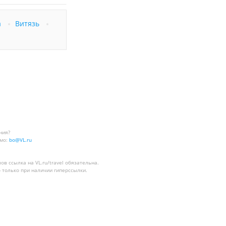
а
Витязь
ния?
мо:
bo@VL.ru
лов
ссылка на VL.ru/travel
обязательна.
 только при наличии гиперссылки.