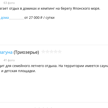
63 фото
агает отдых в домиках и кемпинг на берегу Японского моря.
 дома
от 27 000
/ сутки
₽
лагуна
(Триозерье)
41 фото
дит для семейного летнего отдыха. На территории имеется сауна
 и детская площадки.