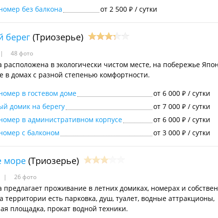
номер без балкона
от 2 500
/ сутки
₽
й берег
(Триозерье)
48 фото
а расположена в экологически чистом месте, на побережье Япон
 в домах с разной степенью комфортности.
номер в гостевом доме
от 6 000
/ сутки
₽
й домик на берегу
от 7 000
/ сутки
₽
номер в административном корпусе
от 6 000
/ сутки
₽
номер с балконом
от 3 000
/ сутки
₽
е море
(Триозерье)
26 фото
а предлагает проживание в летних домиках, номерах и собстве
а территории есть парковка, душ, туалет, водные аттракционы,
ая площадка, прокат водной техники.