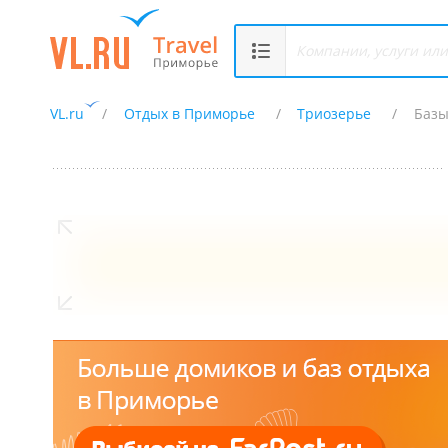
VL.ru
Отдых в Приморье
Триозерье
Базы