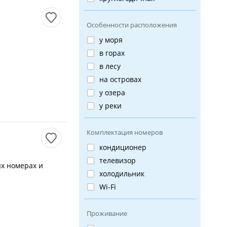
Особенности расположения
у моря
в горах
в лесу
на островах
у озера
у реки
Комплектация номеров
кондиционер
телевизор
х номерах и
холодильник
Wi-Fi
Проживание