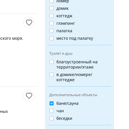
номер
домик
коттедж
глэмпинг
палатка
ского моря.
место под палатку
Туалет и душ
благоустроенный на
территории/этаже
в домике/номере/
коттедже
Дополнительные объекты
баня/сауна
чан
нных
беседки