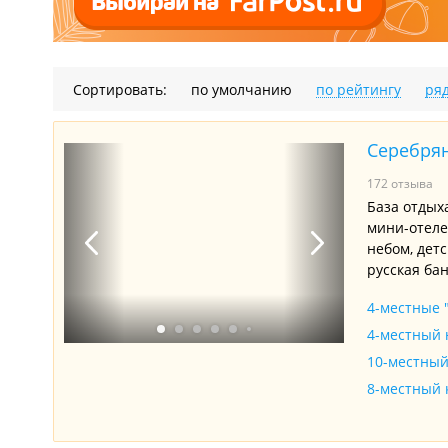
Сортировать:
по умолчанию
по рейтингу
ря
Серебря
172 отзыва
База отдых
мини-отеле
небом, дет
русская ба
4-местные 
4-местный 
10-местный
8-местный 