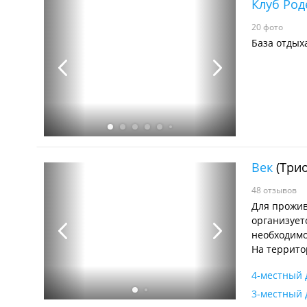
Клуб Род
20 фото
База отдых
Век
(Трио
48 отзывов
Для прожив
организует
необходимо
На террито
4-местный 
3-местный 