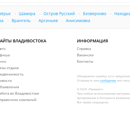
зёрье
Шамора
Остров Русский
Безверхово
Находк
на
Врангель
Арсеньев
Анисимовка
САЙТЫ ВЛАДИВОСТОКА
ИНФОРМАЦИЯ
вто
Справка
фиша
Вакансии
ино
Контакты
азы отдыха
едвижимость
Обнаружили ошибку, есть предложе
овости
Отправьте нам
сообщение
или пись
бъявления
© ООО «Примнет»
абота во Владивостоке
При любом использовании материа
Цитирование в Интернете возможно
правочник компаний
Все права защищены.