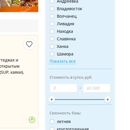
Андреевка
Владивосток
Волчанец
Ливадия
Находка
Славянка
Ханка
Шамора
ттеджах и
Показать все
 открытым
SUP, каяки),
Стоимость в сутки, руб.
Сезонность базы
летняя
круглогодичная