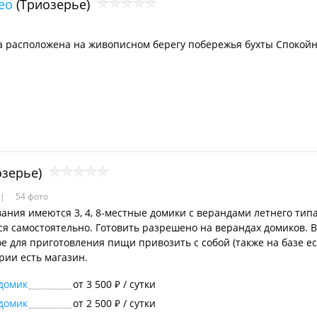
ео
(Триозерье)
а расположена на живописном берегу побережья бухты Спокойн
зерье)
54 фото
ания имеются 3, 4, 8-местные домики с верандами летнего тип
ся самостоятельно. Готовить разрешено на верандах домиков. В
е для приготовления пищи привозить с собой (также на базе ес
рии есть магазин.
домик
от 3 500
/ сутки
₽
домик
от 2 500
/ сутки
₽